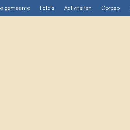
e gemeente
Foto's
Activiteiten
Oproep
ip to main content
Skip to navigat