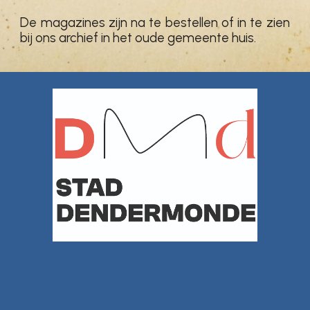
De magazines zijn na te bestellen of in te zien
bij ons archief in het oude gemeente huis.